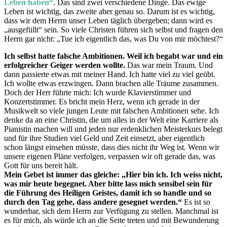
Leben haben“
. Das sind zwei verschiedene Dinge. Das ewige
Leben ist wichtig, das zweite aber genau so. Darum ist es wichtig,
dass wir dem Herrn unser Leben täglich übergeben; dann wird es
„ausgefüllt“ sein. So viele Christen führen sich selbst und fragen den
Herrn gar nicht: „Tue ich eigentlich das, was Du von mir möchtest?“
Ich selbst hatte falsche Ambitionen. Weil ich begabt war und ein
erfolgreicher Geiger werden wollte.
Das war mein Traum. Und
dann passierte etwas mit meiner Hand. Ich hatte viel zu viel geübt.
Ich wollte etwas erzwingen. Dann brachen alle Träume zusammen.
Doch der Herr führte mich: Ich wurde Klavierstimmer und
Konzertstimmer. Es bricht mein Herz, wenn ich gerade in der
Musikwelt so viele jungen Leute mit falschen Ambitionen sehe. Ich
denke da an eine Christin, die um alles in der Welt eine Karriere als
Pianistin machen will und jeden nur erdenklichen Meisterkurs belegt
und für ihre Studien viel Geld und Zeit einsetzt, aber eigentlich
schon längst einsehen müsste, dass dies nicht ihr Weg ist. Wenn wir
unsere eigenen Pläne verfolgen, verpassen wir oft gerade das, was
Gott für uns bereit hält.
Mein Gebet ist immer das gleiche: „Hier bin ich. Ich weiss nicht,
was mir heute begegnet. Aber bitte lass mich sensibel sein für
die Führung des Heiligen Geistes, damit ich so handle und so
durch den Tag gehe, dass andere gesegnet werden.“
Es ist so
wunderbar, sich dem Herrn zur Verfügung zu stellen. Manchmal ist
es für mich, als würde ich an die Seite treten und mit Bewunderung