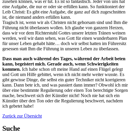
zusehen können, was er tut. Es ist so fantastisch. Jeder von uns hat
eine Aufgabe, die nur er oder sie erfüllen kann. So funktioniert der
Leib Christi: Es gibt eine Aufgabe, die ganz auf dich zugeschnitten
ist, die niemand anders erfüllen kann.
Tragisch ist, wenn wir als Christen nicht gehorsam sind und Ihm die
Führung nicht überlassen wollen. Ich glaube von ganzem Herzen,
dass wir vor dem Richterstuhl Gottes unsere letzten Tränen weinen
werden, weil wir dann sehen, was Gott für einen wunderbaren Plan
für unser Leben gehabt hätte… doch wir selbst hatten im Führersitz
gesessen statt Ihm die Führung in unseren Leben zu überlassen.
Dass man auch während des Tages, während der Arbeit beten
kann, begeistert mich. Gerade auch, wenn Schwierigkeiten
kommen.
Ich habe schon oft meine Hand auf einen Flügel gelegt
und Gott um Hilfe gebittet, wenn ich nicht mehr weiter wusste. Es
gibt gewisse Dinge, die selbst ein guter Techniker nicht korrigieren
kann. Dann bete ich, und was passiert dann immer? Obwohl ich mir
über eine bestimmte Regulierung oder einen Ton berechtigte Sorgen
mache, beschwert sich der Künstler nicht! Noch nie hat sich ein
Künstler über den Ton oder die Regulierung beschwert, nachdem
ich gebetet habe!
Zurück zur Übersicht
Suche