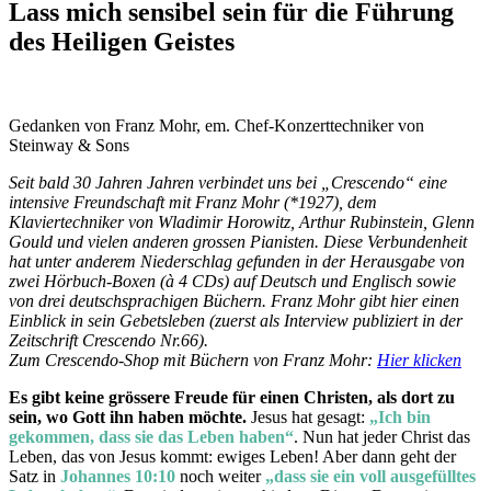
Lass mich sensibel sein für die Führung
des Heiligen Geistes
Gedanken von Franz Mohr, em. Chef-Konzerttechniker von
Steinway & Sons
Seit bald 30 Jahren Jahren verbindet uns bei „Crescendo“ eine
intensive Freundschaft mit Franz Mohr (*1927), dem
Klaviertechniker von Wladimir Horowitz, Arthur Rubinstein, Glenn
Gould und vielen anderen grossen Pianisten. Diese Verbundenheit
hat unter anderem Niederschlag gefunden in der Herausgabe von
zwei Hörbuch-Boxen (à 4 CDs) auf Deutsch und Englisch sowie
von drei deutschsprachigen Büchern. Franz Mohr gibt hier einen
Einblick in sein Gebetsleben (zuerst als Interview publiziert in der
Zeitschrift Crescendo Nr.66).
Zum Crescendo-Shop mit Büchern von Franz Mohr:
Hier klicken
Es gibt keine grössere Freude für einen Christen, als dort zu
sein, wo Gott ihn haben möchte.
Jesus hat gesagt:
„Ich bin
gekommen, dass sie das Leben haben“
. Nun hat jeder Christ das
Leben, das von Jesus kommt: ewiges Leben! Aber dann geht der
Satz in
Johannes 10:10
noch weiter
„dass sie ein voll ausgefülltes