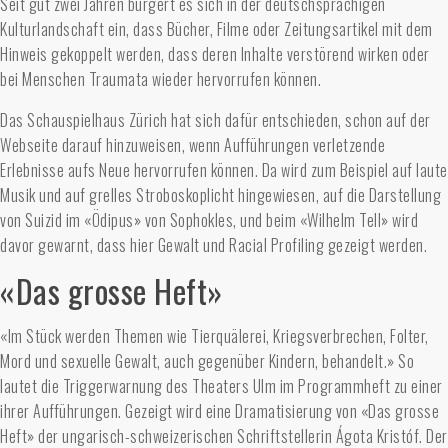
Seit gut zwei Jahren bürgert es sich in der deutschsprachigen
Kulturlandschaft ein, dass Bücher, Filme oder Zeitungsartikel mit dem
Hinweis gekoppelt werden, dass deren Inhalte verstörend wirken oder
bei Menschen Traumata wieder hervorrufen können.
Das Schauspielhaus Zürich hat sich dafür entschieden, schon auf der
Webseite darauf hinzuweisen, wenn Aufführungen verletzende
Erlebnisse aufs Neue hervorrufen können. Da wird zum Beispiel auf laute
Musik und auf grelles Stroboskoplicht hingewiesen, auf die Darstellung
von Suizid im «Ödipus» von Sophokles, und beim «Wilhelm Tell» wird
davor gewarnt, dass hier Gewalt und Racial Profiling gezeigt werden.
«Das grosse Heft»
«Im Stück werden Themen wie Tierquälerei, Kriegsverbrechen, Folter,
Mord und sexuelle Gewalt, auch gegenüber Kindern, behandelt.» So
lautet die Triggerwarnung des Theaters Ulm im Programmheft zu einer
ihrer Aufführungen. Gezeigt wird eine Dramatisierung von «Das grosse
Heft» der ungarisch-schweizerischen Schriftstellerin Ágota Kristóf. Der