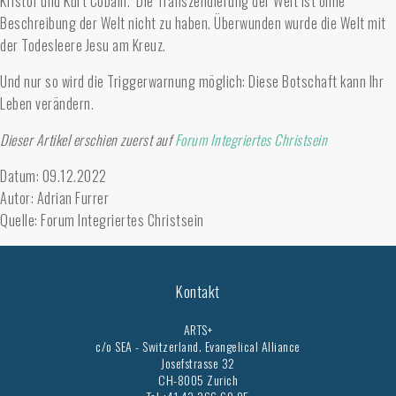
Kristóf und Kurt Cobain. Die Transzendierung der Welt ist ohne
Beschreibung der Welt nicht zu haben. Überwunden wurde die Welt mit
der Todesleere Jesu am Kreuz.
Und nur so wird die Triggerwarnung möglich: Diese Botschaft kann Ihr
Leben verändern.
Dieser Artikel erschien zuerst auf
Forum Integriertes Christsein
Datum: 09.12.2022
Autor: Adrian Furrer
Quelle: Forum Integriertes Christsein
Kontakt
ARTS+
c/o SEA - Switzerland.
Evangelical Alliance
Josefstrasse 32
CH-8005 Zurich