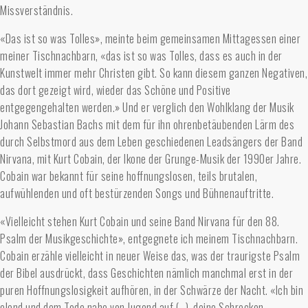
Missverständnis.
«Das ist so was Tolles», meinte beim gemeinsamen Mittagessen einer
meiner Tischnachbarn, «das ist so was Tolles, dass es auch in der
Kunstwelt immer mehr Christen gibt. So kann diesem ganzen Negativen,
das dort gezeigt wird, wieder das Schöne und Positive
entgegengehalten werden.» Und er verglich den Wohlklang der Musik
Johann Sebastian Bachs mit dem für ihn ohrenbetäubenden Lärm des
durch Selbstmord aus dem Leben geschiedenen Leadsängers der Band
Nirvana, mit Kurt Cobain, der Ikone der Grunge-Musik der 1990er Jahre.
Cobain war bekannt für seine hoffnungslosen, teils brutalen,
aufwühlenden und oft bestürzenden Songs und Bühnenauftritte.
«Vielleicht stehen Kurt Cobain und seine Band Nirvana für den 88.
Psalm der Musikgeschichte», entgegnete ich meinem Tischnachbarn.
Cobain erzähle vielleicht in neuer Weise das, was der traurigste Psalm
der Bibel ausdrückt, dass Geschichten nämlich manchmal erst in der
puren Hoffnungslosigkeit aufhören, in der Schwärze der Nacht. «Ich bin
elend und dem Tode nahe von Jugend auf (…), deine Schrecken