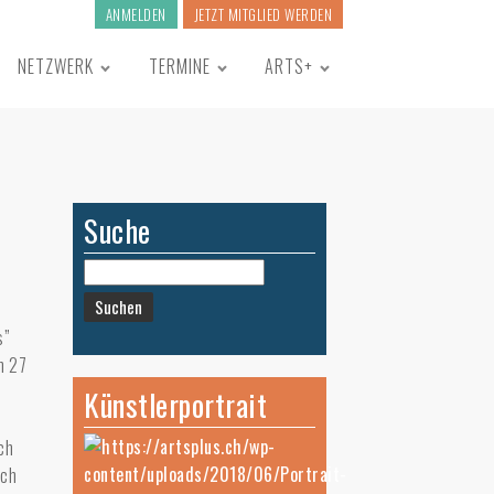
ANMELDEN
JETZT MITGLIED WERDEN
NETZWERK
TERMINE
ARTS+
Suche
Suchen
nach:
s”
in 27
Künstlerportrait
ch
sch