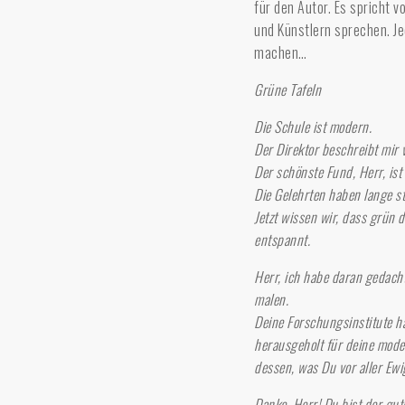
für den Autor. Es spricht 
und Künstlern sprechen. Je
machen…
Grüne Tafeln
Die Schule ist modern.
Der Direktor beschreibt mir v
Der schönste Fund, Herr, ist 
Die Gelehrten haben lange st
Jetzt wissen wir, dass grün 
entspannt.
Herr, ich habe daran gedach
malen.
Deine Forschungsinstitute h
herausgeholt für deine mode
dessen, was Du vor aller Ewi
Danke, Herr! Du bist der gut