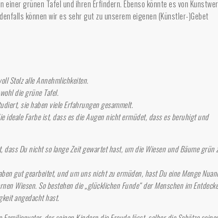
von einer grünen Tafel und ihren Erfindern. Ebenso könnte es von Kunstwe
denfalls können wir es sehr gut zu unserem eigenen (Künstler-)Gebet
oll Stolz alle Annehmlichkeiten.
wohl die grüne Tafel.
udiert, sie haben viele Erfahrungen gesammelt.
die ideale Farbe ist, dass es die Augen nicht ermüdet, dass es beruhigt und
t, dass Du nicht so lange Zeit gewartet hast, um die Wiesen und Bäume grün 
aben gut gearbeitet, und um uns nicht zu ermüden, hast Du eine Menge Nuan
rnen Wiesen. So bestehen die „glücklichen Funde“ der Menschen im Entdeck
gkeit angedacht hast.
e Familienvater, der seinen Kindern die Freude lässt, selber die Schätze seine