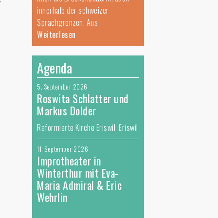
innerhalb der schweizer
Sprachgrenzen. Aus
Weiterlesen
Agenda
5. September 2026
Roswita Schlatter und
Markus Dolder
Reformierte Kirche Eriswil Eriswil
11. September 2026
Improtheater in
Winterthur mit Eva-
Maria Admiral & Eric
Wehrlin