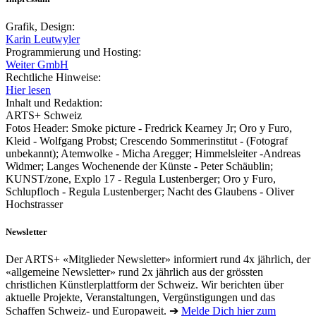
Grafik, Design:
Karin Leutwyler
Programmierung und Hosting:
Weiter GmbH
Rechtliche Hinweise:
Hier lesen
Inhalt und Redaktion:
ARTS+ Schweiz
Fotos Header: Smoke picture - Fredrick Kearney Jr; Oro y Furo,
Kleid - Wolfgang Probst; Crescendo Sommerinstitut - (Fotograf
unbekannt); Atemwolke - Micha Aregger; Himmelsleiter -Andreas
Widmer; Langes Wochenende der Künste - Peter Schäublin;
KUNST/zone, Explo 17 - Regula Lustenberger; Oro y Furo,
Schlupfloch - Regula Lustenberger; Nacht des Glaubens - Oliver
Hochstrasser
Newsletter
Der ARTS+ «Mitglieder Newsletter» informiert rund 4x jährlich, der
«allgemeine Newsletter» rund 2x jährlich aus der grössten
christlichen Künstlerplattform der Schweiz. Wir berichten über
aktuelle Projekte, Veranstaltungen, Vergünstigungen und das
Schaffen Schweiz- und Europaweit. ➔
Melde Dich hier zum