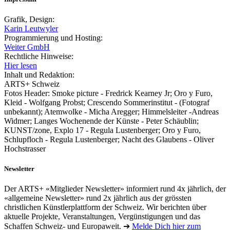
Grafik, Design:
Karin Leutwyler
Programmierung und Hosting:
Weiter GmbH
Rechtliche Hinweise:
Hier lesen
Inhalt und Redaktion:
ARTS+ Schweiz
Fotos Header: Smoke picture - Fredrick Kearney Jr; Oro y Furo,
Kleid - Wolfgang Probst; Crescendo Sommerinstitut - (Fotograf
unbekannt); Atemwolke - Micha Aregger; Himmelsleiter -Andreas
Widmer; Langes Wochenende der Künste - Peter Schäublin;
KUNST/zone, Explo 17 - Regula Lustenberger; Oro y Furo,
Schlupfloch - Regula Lustenberger; Nacht des Glaubens - Oliver
Hochstrasser
Newsletter
Der ARTS+ «Mitglieder Newsletter» informiert rund 4x jährlich, der
«allgemeine Newsletter» rund 2x jährlich aus der grössten
christlichen Künstlerplattform der Schweiz. Wir berichten über
aktuelle Projekte, Veranstaltungen, Vergünstigungen und das
Schaffen Schweiz- und Europaweit. ➔
Melde Dich hier zum