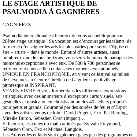
LE STAGE ARTISTIQUE DE
PSALMODIA À GAGNIÈRES
GAGNIERES
Psalmodia international est heureux de vous accueillir pour son
26ème stage artistique ! Sa vocation est d’encourager les talents, de
former et d’enseigner les arts les plus variés pour servir l’Eglise et
être « artiste » dans le monde. Entouré d’autres artistes, aussi
nombreux que de tous horizons, vous serez heureux de partager des
moments exceptionnels avec eux. De 500 à 700 personnes se
retrouveront dans ce lieu et dans ces moments exceptionnels,
UNIQUE EN FRANCOPHONIE, en vivant ce festival au milieu
de Cévennes au Centre Chrétien de Gagnières, petit village
pittoresque et INSPIRANT.
VENEZ VIVRE et vous former dans les différentes expressions
artistiques, avec des animateurs d’exceptions : arts visuels, arts
gestuelles et musicaux, en choisissant un des 40 ateliers proposés
pour petits et grands. Couronné par des soirées de feu et d’Esprit
avec des artistes venus de loin : David Prigent, Exo, Pat Berning,
Mireille Buron, Sebastien Corn (Impact)…
Et bien sûr, les cultes du matin animés par Sylvain Freymond,
Sébastien Corn, Exo et Michael Langlois.
Les Ados et les enfants sont également gâtés par des programmes et