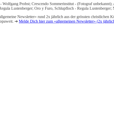
d - Wolfgang Probst; Crescendo Sommerinstitut - (Fotograf unbekannt
gula Lustenberger; Oro y Furo, Schlupfloch - Regula Lustenberger; N
lgemeine Newsletter» rund 2x jährlich aus der grössten christlichen Kü
ropaweit. ➔
Melde Dich hier zum «allgemeinen Newsletter» (2x jährlic