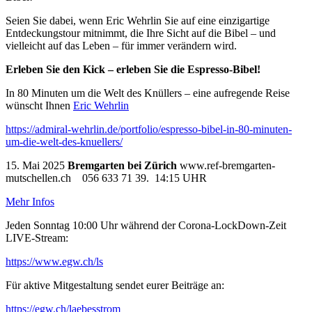
Seien Sie dabei, wenn Eric Wehrlin Sie auf eine einzigartige
Entdeckungstour mitnimmt, die Ihre Sicht auf die Bibel – und
vielleicht auf das Leben – für immer verändern wird.
Erleben Sie den Kick – erleben Sie die Espresso-Bibel!
In 80 Minuten um die Welt des Knüllers – eine aufregende Reise
wünscht Ihnen
Eric Wehrlin
https://admiral-wehrlin.de/portfolio/espresso-bibel-in-80-minuten-
um-die-welt-des-knuellers/
15. Mai 2025
Bremgarten bei Zürich
www.ref-bremgarten-
mutschellen.ch 056 633 71 39. 14:15 UHR
Mehr Infos
Jeden Sonntag 10:00 Uhr während der Corona-LockDown-Zeit
LIVE-Stream:
https://www.egw.ch/ls
Für aktive Mitgestaltung sendet eurer Beiträge an:
https://egw.ch/laebesstrom