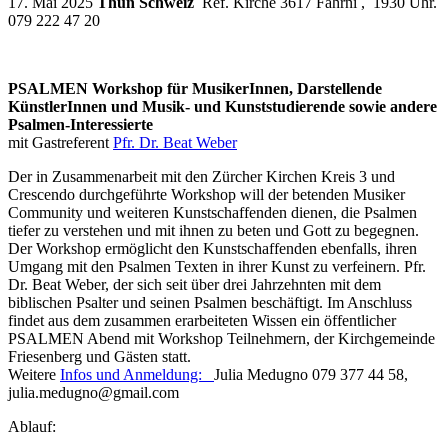
17. Mai 2025
Thun Schweiz
Ref. Kirche 3617 Fahrni , 1930 Uhr.
079 222 47 20
PSALMEN Workshop für MusikerInnen, Darstellende
KünstlerInnen und Musik- und Kunststudierende sowie andere
Psalmen-Interessierte
mit Gastreferent
Pfr. Dr. Beat Weber
Der in Zusammenarbeit mit den Zürcher Kirchen Kreis 3 und
Crescendo durchgeführte Workshop will der betenden Musiker
Community und weiteren Kunstschaffenden dienen, die Psalmen
tiefer zu verstehen und mit ihnen zu beten und Gott zu begegnen.
Der Workshop ermöglicht den Kunstschaffenden ebenfalls, ihren
Umgang mit den Psalmen Texten in ihrer Kunst zu verfeinern. Pfr.
Dr. Beat Weber, der sich seit über drei Jahrzehnten mit dem
biblischen Psalter und seinen Psalmen beschäftigt. Im Anschluss
findet aus dem zusammen erarbeiteten Wissen ein öffentlicher
PSALMEN Abend mit Workshop Teilnehmern, der Kirchgemeinde
Friesenberg und Gästen statt.
Weitere
Infos und Anmeldung:
Julia Medugno 079 377 44 58,
julia.medugno@gmail.com
Ablauf: