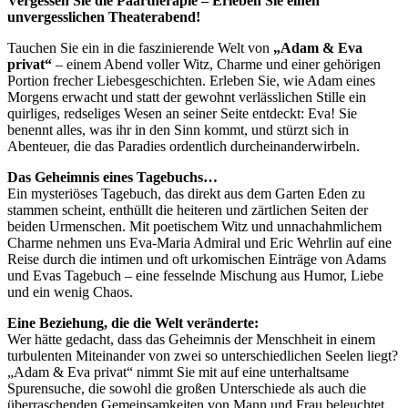
Vergessen Sie die Paartherapie – Erleben Sie einen
unvergesslichen Theaterabend!
Tauchen Sie ein in die faszinierende Welt von
„Adam & Eva
privat“
– einem Abend voller Witz, Charme und einer gehörigen
Portion frecher Liebesgeschichten. Erleben Sie, wie Adam eines
Morgens erwacht und statt der gewohnt verlässlichen Stille ein
quirliges, redseliges Wesen an seiner Seite entdeckt: Eva! Sie
benennt alles, was ihr in den Sinn kommt, und stürzt sich in
Abenteuer, die das Paradies ordentlich durcheinanderwirbeln.
Das Geheimnis eines Tagebuchs…
Ein mysteriöses Tagebuch, das direkt aus dem Garten Eden zu
stammen scheint, enthüllt die heiteren und zärtlichen Seiten der
beiden Urmenschen. Mit poetischem Witz und unnachahmlichem
Charme nehmen uns Eva-Maria Admiral und Eric Wehrlin auf eine
Reise durch die intimen und oft urkomischen Einträge von Adams
und Evas Tagebuch – eine fesselnde Mischung aus Humor, Liebe
und ein wenig Chaos.
Eine Beziehung, die die Welt veränderte:
Wer hätte gedacht, dass das Geheimnis der Menschheit in einem
turbulenten Miteinander von zwei so unterschiedlichen Seelen liegt?
„Adam & Eva privat“ nimmt Sie mit auf eine unterhaltsame
Spurensuche, die sowohl die großen Unterschiede als auch die
überraschenden Gemeinsamkeiten von Mann und Frau beleuchtet.