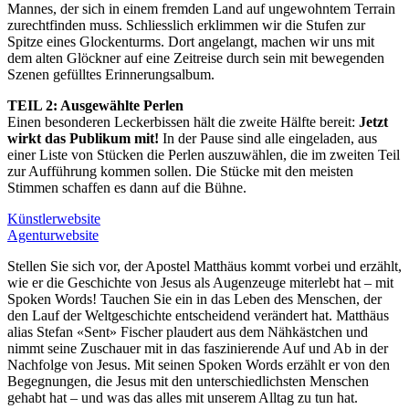
Mannes, der sich in einem fremden Land auf ungewohntem Terrain
zurechtfinden muss. Schliesslich erklimmen wir die Stufen zur
Spitze eines Glockenturms. Dort angelangt, machen wir uns mit
dem alten Glöckner auf eine Zeitreise durch sein mit bewegenden
Szenen gefülltes Erinnerungsalbum.
TEIL 2: Ausgewählte Perlen
Einen besonderen Leckerbissen hält die zweite Hälfte bereit:
Jetzt
wirkt das Publikum mit!
In der Pause sind alle eingeladen, aus
einer Liste von Stücken die Perlen auszuwählen, die im zweiten Teil
zur Aufführung kommen sollen. Die Stücke mit den meisten
Stimmen schaffen es dann auf die Bühne.
Künstlerwebsite
Agenturwebsite
Stellen Sie sich vor, der Apostel Matthäus kommt vorbei und erzählt,
wie er die Geschichte von Jesus als Augenzeuge miterlebt hat – mit
Spoken Words! Tauchen Sie ein in das Leben des Menschen, der
den Lauf der Weltgeschichte entscheidend verändert hat. Matthäus
alias Stefan «Sent» Fischer plaudert aus dem Nähkästchen und
nimmt seine Zuschauer mit in das faszinierende Auf und Ab in der
Nachfolge von Jesus. Mit seinen Spoken Words erzählt er von den
Begegnungen, die Jesus mit den unterschiedlichsten Menschen
gehabt hat – und was das alles mit unserem Alltag zu tun hat.