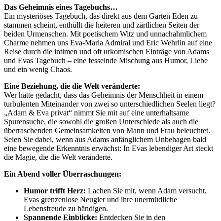
Das Geheimnis eines Tagebuchs…
Ein mysteriöses Tagebuch, das direkt aus dem Garten Eden zu
stammen scheint, enthüllt die heiteren und zärtlichen Seiten der
beiden Urmenschen. Mit poetischem Witz und unnachahmlichem
Charme nehmen uns Eva-Maria Admiral und Eric Wehrlin auf eine
Reise durch die intimen und oft urkomischen Einträge von Adams
und Evas Tagebuch – eine fesselnde Mischung aus Humor, Liebe
und ein wenig Chaos.
Eine Beziehung, die die Welt veränderte:
Wer hätte gedacht, dass das Geheimnis der Menschheit in einem
turbulenten Miteinander von zwei so unterschiedlichen Seelen liegt?
„Adam & Eva privat“ nimmt Sie mit auf eine unterhaltsame
Spurensuche, die sowohl die großen Unterschiede als auch die
überraschenden Gemeinsamkeiten von Mann und Frau beleuchtet.
Seien Sie dabei, wenn aus Adams anfänglichem Unbehagen bald
eine bewegende Erkenntnis erwächst: In Evas lebendiger Art steckt
die Magie, die die Welt veränderte.
Ein Abend voller Überraschungen:
Humor trifft Herz:
Lachen Sie mit, wenn Adam versucht,
Evas grenzenlose Neugier und ihre unermüdliche
Lebensfreude zu bändigen.
Spannende Einblicke:
Entdecken Sie in den