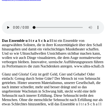
Das
Ensemble u l t r a S c h a l l
ist ein Ensemble von
ausgewählten Solisten, die in ihrer Konzerttätigkeit über den Schall
hinausgehen und damit ein vielschichtiges Musiktheater schaffen.
Und so wie Ultraschallwellen Unsichtbares sichtbar machen kann,
wollen wir auch Dinge visualisieren, die dem Auge normalerweise
verborgen bleiben. Innovative, szenische Aufführungspraxen führen
zu Performances die zum Nachdenken anregen. www.ultra-schall.ch
Glanz und Gloria! Geiz ist geil! Geld, Gier und Gehabe! Oder
einfach: Genug durch Seine Güte? Der Mensch ist von Sehnsucht
getrieben. Hinter unserem Materialismus, unserer Gesellschaft, die
nach immer schneller, mehr und besser drängt und so das
ungebremste Wachstum in Schwung hält, steckt wohl eine tiefe
Sehnsucht nach innerer Erfüllung. Diese Sehnsucht treibt den
Menschen. Ohne die menschliche Sehnsucht nach Erfüllung nur als
etwas Schlechtes hinzustellen, will das Ensemble u l t r a S c h a l l