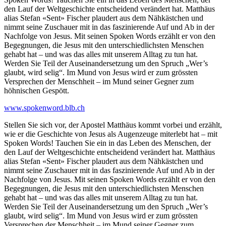
den Lauf der Weltgeschichte entscheidend verändert hat. Matthäus
alias Stefan «Sent» Fischer plaudert aus dem Nähkästchen und
nimmt seine Zuschauer mit in das faszinierende Auf und Ab in der
Nachfolge von Jesus. Mit seinen Spoken Words erzählt er von den
Begegnungen, die Jesus mit den unterschiedlichsten Menschen
gehabt hat – und was das alles mit unserem Alltag zu tun hat.
Werden Sie Teil der Auseinandersetzung um den Spruch „Wer’s
glaubt, wird selig“. Im Mund von Jesus wird er zum grössten
Versprechen der Menschheit – im Mund seiner Gegner zum
höhnischen Gespött.
www.spokenword.blb.ch
Stellen Sie sich vor, der Apostel Matthäus kommt vorbei und erzählt,
wie er die Geschichte von Jesus als Augenzeuge miterlebt hat – mit
Spoken Words! Tauchen Sie ein in das Leben des Menschen, der
den Lauf der Weltgeschichte entscheidend verändert hat. Matthäus
alias Stefan «Sent» Fischer plaudert aus dem Nähkästchen und
nimmt seine Zuschauer mit in das faszinierende Auf und Ab in der
Nachfolge von Jesus. Mit seinen Spoken Words erzählt er von den
Begegnungen, die Jesus mit den unterschiedlichsten Menschen
gehabt hat – und was das alles mit unserem Alltag zu tun hat.
Werden Sie Teil der Auseinandersetzung um den Spruch „Wer’s
glaubt, wird selig“. Im Mund von Jesus wird er zum grössten
Versprechen der Menschheit – im Mund seiner Gegner zum