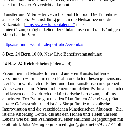
leicht und voller Zuversicht ankommt.
Künstler und Mitarbeiter verzichten auf Honorar. Die Einnahmen
aus der Bénefiz-Veranstaltung geht an die Heilsarmee und die
Katzentaler (
https://www.katzentaler.ch/
) eine
Unterstützungsmöglichkeiten der Obdachlosen und randständigen
Menschen in Bern.
https://admiral-wehrlin.de/portfolio/veronika/
8 Dez. 24
Bern
10:00. New Live Benefizveranstaltung:
24 Nov. 24
Reichelsheim
(Odenwald)
Zusammen mit MusikerInnen und anderen Kunstschaffenden
versammeln wir uns um einen Psalm und beten diesen gemeinsam.
Der Psalm wird auch diskutiert und dann künstlerisch interpretiert.
Wir setzen uns pro Abend mit einem kompletten Psalm auseinander
und lassen den Text durch die künstlerische Umsetzung auf uns
einwirken. Der Psalm gibt uns den Plan für den Abend vor, prägt
unsere Gebetsstruktur und ist das Skript für die musikalische
Improvisation und die verschiedenen künstlerischen Aktionen. Ziel
ist eine Anbetung Gottes, die aus den Höhen und Tiefen unseres
Lebens wie bei den Psalmisten zu einer ehrlichen Begegnungen mit
Gott führt. Julia Medugno julia.medugno@gmx.net 079 377 44 58