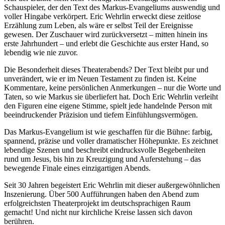
Schauspieler, der den Text des Markus-Evangeliums auswendig und
voller Hingabe verkörpert. Eric Wehrlin erweckt diese zeitlose
Erzählung zum Leben, als wäre er selbst Teil der Ereignisse
gewesen. Der Zuschauer wird zurückversetzt – mitten hinein ins
erste Jahrhundert – und erlebt die Geschichte aus erster Hand, so
lebendig wie nie zuvor.
Die Besonderheit dieses Theaterabends? Der Text bleibt pur und
unverändert, wie er im Neuen Testament zu finden ist. Keine
Kommentare, keine persönlichen Anmerkungen – nur die Worte und
Taten, so wie Markus sie überliefert hat. Doch Eric Wehrlin verleiht
den Figuren eine eigene Stimme, spielt jede handelnde Person mit
beeindruckender Präzision und tiefem Einfühlungsvermögen.
Das Markus-Evangelium ist wie geschaffen für die Bühne: farbig,
spannend, präzise und voller dramatischer Höhepunkte. Es zeichnet
lebendige Szenen und beschreibt eindrucksvolle Begebenheiten
rund um Jesus, bis hin zu Kreuzigung und Auferstehung – das
bewegende Finale eines einzigartigen Abends.
Seit 30 Jahren begeistert Eric Wehrlin mit dieser außergewöhnlichen
Inszenierung. Über 500 Aufführungen haben den Abend zum
erfolgreichsten Theaterprojekt im deutschsprachigen Raum
gemacht! Und nicht nur kirchliche Kreise lassen sich davon
berühren.