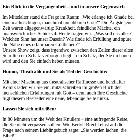
Ein Blick in die Vergangenheit – und in unsere Gegenwart:
Im Mittelalter stand die Frage im Raum: „Wie erlange ich Gnade bei
einem allmächtigen, manchmal unnahbaren Gott?“ Die Ängste jener
Zeit waren allgegenwärtig: Krankheit, feindliche Mächte, ein
unausweichliches Schicksal. Heute fragen wir: „Was soll das alles?
Welchen Sinn hat unser Dasein? Wie finde ich Erfüllung und spüre
die Nähe eines erfahrbaren Göttlichen?“
Unsere Show zeigt, dass irgendwo zwischen den Zeilen dieser alten
Schriften ein Schatz verborgen liegt – ein Schatz, der Sie umhauen
wird und den Sie einfach heben müssen.
Humor, Theatralik und Sie als Teil der Geschichte:
Mit einer Mischung aus theatralischer Raffinesse und herzhafter
Komik laden wir Sie ein, mitzuschreiben im großen Buch der
menschlichen Erfahrungen mit Gott – denn auch Ihre Geschichte
fügt diesem Bestseller eine neue, lebendige Seite hinzu.
Lassen Sie sich mitreißen:
In 80 Minuten um die Welt des Knüllers – eine aufregende Reise,
die Sie nicht verpassen sollten. Wie Bertolt Brecht einst auf die
Frage nach seinem Lieblingsbuch sagte: „Sie werden lachen, die
Bibel!“