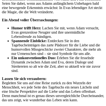
Seien Sie dabei, wenn aus Adams anfänglichem Unbehagen bald
eine bewegende Erkenntnis erwächst: In Evas lebendiger Art steckt
die Magie, die die Welt veränderte.
Ein Abend voller Überraschungen:
Humor trifft Herz:
Lachen Sie mit, wenn Adam versucht,
Evas grenzenlose Neugier und ihre unermüdliche
Lebensfreude zu bändigen.
Spannende Einblicke:
Entdecken Sie in den
Tagebucheinträgen das zarte Plädoyer für die Liebe und die
humorvollen Missgeschicke zweier Charaktere, die mehr als
nur Urmenschen sind – sie sind Symbole für uns alle.
Ein unkonventionelles Duo:
Erleben Sie die fesselnde
Dynamik zwischen Adam und Eva, deren Dialoge und
Streitereien so alt wie die Zeit, aber so aktuell wie nie zuvor
sind.
Lassen Sie sich verzaubern:
Begleiten Sie uns auf eine Reise zurück zu den Wurzeln der
Menschheit, wo jede Seite des Tagebuchs ein neues Lächeln und
eine frische Perspektive auf die Liebe und das Leben offenbart.
Denn manchmal ist es genau dieses unvergleichliche Durcheinander,
das uns zeigt, wie wunderbar das Leben sein kann.