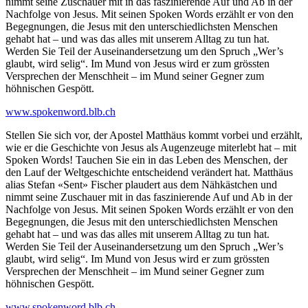
nimmt seine Zuschauer mit in das faszinierende Auf und Ab in der
Nachfolge von Jesus. Mit seinen Spoken Words erzählt er von den
Begegnungen, die Jesus mit den unterschiedlichsten Menschen
gehabt hat – und was das alles mit unserem Alltag zu tun hat.
Werden Sie Teil der Auseinandersetzung um den Spruch „Wer’s
glaubt, wird selig“. Im Mund von Jesus wird er zum grössten
Versprechen der Menschheit – im Mund seiner Gegner zum
höhnischen Gespött.
www.spokenword.blb.ch
Stellen Sie sich vor, der Apostel Matthäus kommt vorbei und erzählt,
wie er die Geschichte von Jesus als Augenzeuge miterlebt hat – mit
Spoken Words! Tauchen Sie ein in das Leben des Menschen, der
den Lauf der Weltgeschichte entscheidend verändert hat. Matthäus
alias Stefan «Sent» Fischer plaudert aus dem Nähkästchen und
nimmt seine Zuschauer mit in das faszinierende Auf und Ab in der
Nachfolge von Jesus. Mit seinen Spoken Words erzählt er von den
Begegnungen, die Jesus mit den unterschiedlichsten Menschen
gehabt hat – und was das alles mit unserem Alltag zu tun hat.
Werden Sie Teil der Auseinandersetzung um den Spruch „Wer’s
glaubt, wird selig“. Im Mund von Jesus wird er zum grössten
Versprechen der Menschheit – im Mund seiner Gegner zum
höhnischen Gespött.
www.spokenword.blb.ch