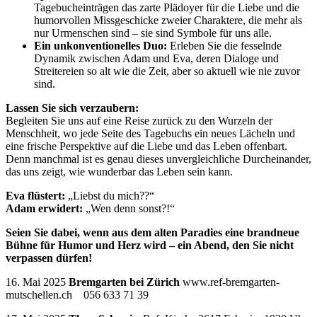
Tagebucheinträgen das zarte Plädoyer für die Liebe und die
humorvollen Missgeschicke zweier Charaktere, die mehr als
nur Urmenschen sind – sie sind Symbole für uns alle.
Ein unkonventionelles Duo:
Erleben Sie die fesselnde
Dynamik zwischen Adam und Eva, deren Dialoge und
Streitereien so alt wie die Zeit, aber so aktuell wie nie zuvor
sind.
Lassen Sie sich verzaubern:
Begleiten Sie uns auf eine Reise zurück zu den Wurzeln der
Menschheit, wo jede Seite des Tagebuchs ein neues Lächeln und
eine frische Perspektive auf die Liebe und das Leben offenbart.
Denn manchmal ist es genau dieses unvergleichliche Durcheinander,
das uns zeigt, wie wunderbar das Leben sein kann.
Eva flüstert:
„Liebst du mich??“
Adam erwidert:
„Wen denn sonst?!“
Seien Sie dabei, wenn aus dem alten Paradies eine brandneue
Bühne für Humor und Herz wird – ein Abend, den Sie nicht
verpassen dürfen!
16. Mai 2025
Bremgarten bei Zürich
www.ref-bremgarten-
mutschellen.ch 056 633 71 39