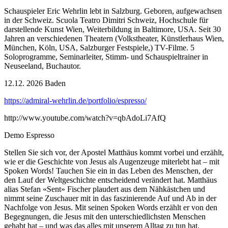
Schauspieler Eric Wehrlin lebt in Salzburg. Geboren, aufgewachsen
in der Schweiz. Scuola Teatro Dimitri Schweiz, Hochschule für
darstellende Kunst Wien, Weiterbildung in Baltimore, USA. Seit 30
Jahren an verschiedenen Theatern (Volkstheater, Künstlerhaus Wien,
München, Köln, USA, Salzburger Festspiele,) TV-Filme. 5
Soloprogramme, Seminarleiter, Stimm- und Schauspieltrainer in
Neuseeland, Buchautor.
12.12. 2026 Baden
https://admiral-wehrlin.de/portfolio/espresso/
http://www.youtube.com/watch?v=qbAdoLi7AfQ
Demo Espresso
Stellen Sie sich vor, der Apostel Matthäus kommt vorbei und erzählt,
wie er die Geschichte von Jesus als Augenzeuge miterlebt hat – mit
Spoken Words! Tauchen Sie ein in das Leben des Menschen, der
den Lauf der Weltgeschichte entscheidend verändert hat. Matthäus
alias Stefan «Sent» Fischer plaudert aus dem Nähkästchen und
nimmt seine Zuschauer mit in das faszinierende Auf und Ab in der
Nachfolge von Jesus. Mit seinen Spoken Words erzählt er von den
Begegnungen, die Jesus mit den unterschiedlichsten Menschen
gehabt hat – und was das alles mit unserem Alltag zu tun hat.