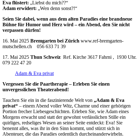
Eva flüstert:
„Liebst du mich??“
Adam erwidert:
„Wen denn sonst?!“
Seien Sie dabei, wenn aus dem alten Paradies eine brandneue
Bühne für Humor und Herz wird – ein Abend, den Sie nicht
verpassen dürfen!
16. Mai 2025
Bremgarten bei Zürich
www.ref-bremgarten-
mutschellen.ch 056 633 71 39
17. Mai 2025
Thun Schweiz
Ref. Kirche 3617 Fahrni , 1930 Uhr.
079 222 47 20
Adam & Eva privat
Vergessen Sie die Paartherapie – Erleben Sie einen
unvergesslichen Theaterabend!
Tauchen Sie ein in die faszinierende Welt von
„Adam & Eva
privat“
– einem Abend voller Witz, Charme und einer gehörigen
Portion frecher Liebesgeschichten. Erleben Sie, wie Adam eines
Morgens erwacht und statt der gewohnt verlässlichen Stille ein
quirliges, redseliges Wesen an seiner Seite entdeckt: Eva! Sie
benennt alles, was ihr in den Sinn kommt, und stürzt sich in
Abenteuer, die das Paradies ordentlich durcheinanderwirbeln.