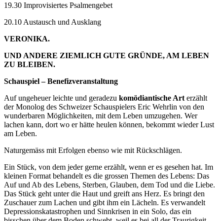
19.30 Improvisiertes Psalmengebet
20.10 Austausch und Ausklang
VERONIKA.
UND ANDERE ZIEMLICH GUTE GRÜNDE, AM LEBEN
ZU BLEIBEN.
Schauspiel – Benefizveranstaltung
Auf ungeheuer leichte und geradezu
komödiantische Art
erzählt
der Monolog des Schweizer Schauspielers Eric Wehrlin von den
wunderbaren Möglichkeiten, mit dem Leben umzugehen. Wer
lachen kann, dort wo er hätte heulen können, bekommt wieder Lust
am Leben.
Naturgemäss mit Erfolgen ebenso wie mit Rückschlägen.
Ein Stück, von dem jeder gerne erzählt, wenn er es gesehen hat. Im
kleinen Format behandelt es die grossen Themen des Lebens: Das
Auf und Ab des Lebens, Sterben, Glauben, dem Tod und die Liebe.
Das Stück geht unter die Haut und greift ans Herz. Es bringt den
Zuschauer zum Lachen und gibt ihm ein Lächeln. Es verwandelt
Depressionskatastrophen und Sinnkrisen in ein Solo, das ein
bisschen über dem Boden schwebt, weil es bei all der Traurigkeit