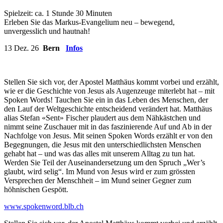
Spielzeit: ca. 1 Stunde 30 Minuten
Erleben Sie das Markus-Evangelium neu – bewegend,
unvergesslich und hautnah!
13 Dez. 26
Bern
Infos
Stellen Sie sich vor, der Apostel Matthäus kommt vorbei und erzählt,
wie er die Geschichte von Jesus als Augenzeuge miterlebt hat – mit
Spoken Words! Tauchen Sie ein in das Leben des Menschen, der
den Lauf der Weltgeschichte entscheidend verändert hat. Matthäus
alias Stefan «Sent» Fischer plaudert aus dem Nähkästchen und
nimmt seine Zuschauer mit in das faszinierende Auf und Ab in der
Nachfolge von Jesus. Mit seinen Spoken Words erzählt er von den
Begegnungen, die Jesus mit den unterschiedlichsten Menschen
gehabt hat – und was das alles mit unserem Alltag zu tun hat.
Werden Sie Teil der Auseinandersetzung um den Spruch „Wer’s
glaubt, wird selig“. Im Mund von Jesus wird er zum grössten
Versprechen der Menschheit – im Mund seiner Gegner zum
höhnischen Gespött.
www.spokenword.blb.ch