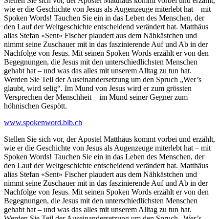
Stellen Sie sich vor, der Apostel Matthäus kommt vorbei und erzählt,
wie er die Geschichte von Jesus als Augenzeuge miterlebt hat – mit
Spoken Words! Tauchen Sie ein in das Leben des Menschen, der
den Lauf der Weltgeschichte entscheidend verändert hat. Matthäus
alias Stefan «Sent» Fischer plaudert aus dem Nähkästchen und
nimmt seine Zuschauer mit in das faszinierende Auf und Ab in der
Nachfolge von Jesus. Mit seinen Spoken Words erzählt er von den
Begegnungen, die Jesus mit den unterschiedlichsten Menschen
gehabt hat – und was das alles mit unserem Alltag zu tun hat.
Werden Sie Teil der Auseinandersetzung um den Spruch „Wer’s
glaubt, wird selig“. Im Mund von Jesus wird er zum grössten
Versprechen der Menschheit – im Mund seiner Gegner zum
höhnischen Gespött.
www.spokenword.blb.ch
Stellen Sie sich vor, der Apostel Matthäus kommt vorbei und erzählt,
wie er die Geschichte von Jesus als Augenzeuge miterlebt hat – mit
Spoken Words! Tauchen Sie ein in das Leben des Menschen, der
den Lauf der Weltgeschichte entscheidend verändert hat. Matthäus
alias Stefan «Sent» Fischer plaudert aus dem Nähkästchen und
nimmt seine Zuschauer mit in das faszinierende Auf und Ab in der
Nachfolge von Jesus. Mit seinen Spoken Words erzählt er von den
Begegnungen, die Jesus mit den unterschiedlichsten Menschen
gehabt hat – und was das alles mit unserem Alltag zu tun hat.
Werden Sie Teil der Auseinandersetzung um den Spruch „Wer’s