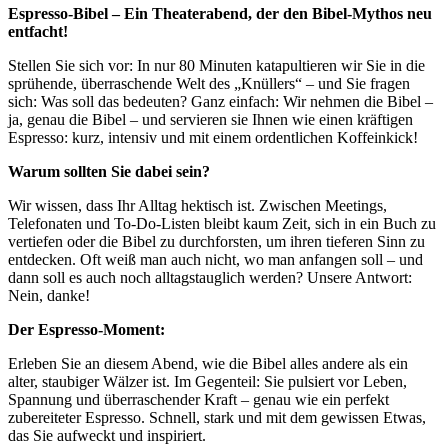
Espresso-Bibel – Ein Theaterabend, der den Bibel-Mythos neu
entfacht!
Stellen Sie sich vor: In nur 80 Minuten katapultieren wir Sie in die
sprühende, überraschende Welt des „Knüllers“ – und Sie fragen
sich: Was soll das bedeuten? Ganz einfach: Wir nehmen die Bibel –
ja, genau die Bibel – und servieren sie Ihnen wie einen kräftigen
Espresso: kurz, intensiv und mit einem ordentlichen Koffeinkick!
Warum sollten Sie dabei sein?
Wir wissen, dass Ihr Alltag hektisch ist. Zwischen Meetings,
Telefonaten und To-Do-Listen bleibt kaum Zeit, sich in ein Buch zu
vertiefen oder die Bibel zu durchforsten, um ihren tieferen Sinn zu
entdecken. Oft weiß man auch nicht, wo man anfangen soll – und
dann soll es auch noch alltagstauglich werden? Unsere Antwort:
Nein, danke!
Der Espresso-Moment:
Erleben Sie an diesem Abend, wie die Bibel alles andere als ein
alter, staubiger Wälzer ist. Im Gegenteil: Sie pulsiert vor Leben,
Spannung und überraschender Kraft – genau wie ein perfekt
zubereiteter Espresso. Schnell, stark und mit dem gewissen Etwas,
das Sie aufweckt und inspiriert.