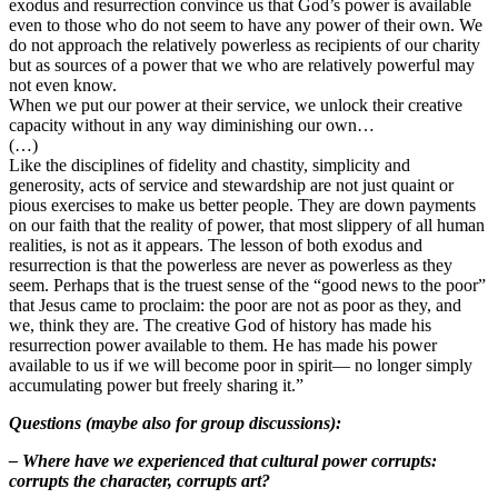
exodus and resurrection convince us that God’s power is available
even to those who do not seem to have any power of their own. We
do not approach the relatively powerless as recipients of our charity
but as sources of a power that we who are relatively powerful may
not even know.
When we put our power at their service, we unlock their creative
capacity without in any way diminishing our own…
(…)
Like the disciplines of fidelity and chastity, simplicity and
generosity, acts of service and stewardship are not just quaint or
pious exercises to make us better people. They are down payments
on our faith that the reality of power, that most slippery of all human
realities, is not as it appears. The lesson of both exodus and
resurrection is that the powerless are never as powerless as they
seem. Perhaps that is the truest sense of the “good news to the poor”
that Jesus came to proclaim: the poor are not as poor as they, and
we, think they are. The creative God of history has made his
resurrection power available to them. He has made his power
available to us if we will become poor in spirit— no longer simply
accumulating power but freely sharing it.”
Questions (maybe also for group discussions):
– Where have we experienced that cultural power corrupts:
corrupts the character, corrupts art?