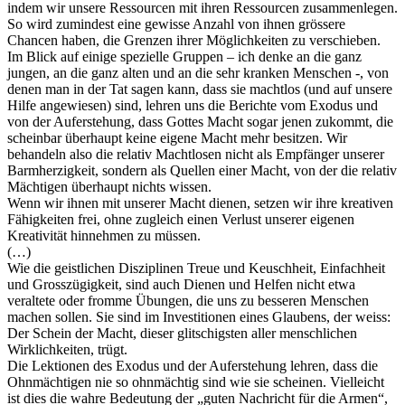
indem wir unsere Ressourcen mit ihren Ressourcen zusammenlegen.
So wird zumindest eine gewisse Anzahl von ihnen grössere
Chancen haben, die Grenzen ihrer Möglichkeiten zu verschieben.
Im Blick auf einige spezielle Gruppen – ich denke an die ganz
jungen, an die ganz alten und an die sehr kranken Menschen -, von
denen man in der Tat sagen kann, dass sie machtlos (und auf unsere
Hilfe angewiesen) sind, lehren uns die Berichte vom Exodus und
von der Auferstehung, dass Gottes Macht sogar jenen zukommt, die
scheinbar überhaupt keine eigene Macht mehr besitzen. Wir
behandeln also die relativ Machtlosen nicht als Empfänger unserer
Barmherzigkeit, sondern als Quellen einer Macht, von der die relativ
Mächtigen überhaupt nichts wissen.
Wenn wir ihnen mit unserer Macht dienen, setzen wir ihre kreativen
Fähigkeiten frei, ohne zugleich einen Verlust unserer eigenen
Kreativität hinnehmen zu müssen.
(…)
Wie die geistlichen Disziplinen Treue und Keuschheit, Einfachheit
und Grosszügigkeit, sind auch Dienen und Helfen nicht etwa
veraltete oder fromme Übungen, die uns zu besseren Menschen
machen sollen. Sie sind im Investitionen eines Glaubens, der weiss:
Der Schein der Macht, dieser glitschigsten aller menschlichen
Wirklichkeiten, trügt.
Die Lektionen des Exodus und der Auferstehung lehren, dass die
Ohnmächtigen nie so ohnmächtig sind wie sie scheinen. Vielleicht
ist dies die wahre Bedeutung der „guten Nachricht für die Armen“,